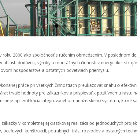
 roku 2000 ako spoločnosť s ručením obmedzením. V poslednom desa
v oblasti dodávok, výroby a montážnych činností v energetike, strojár
vom hospodárstve a ostatných odvetviach priemyslu.
vykonanej práce pri všetkých činnostiach preukazovať snahu o efektív
tvárať trvalé hodnoty pre zákazníkov a prispievať k pozitívnemu rastu n
prispeje aj certifikácia integrovaného manažérskeho systému, ktoré s
y a zákazky v kompletnej aj čiastkovej realizácii od jednoduchých proje
, oceľových konštrukcií, potrubných trás, rozvodov a ostatných techn