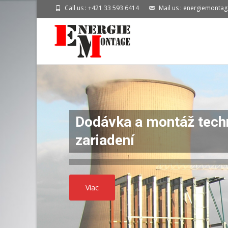
Call us : +421 33 593 6414
Mail us : energiemont
Dodávka a montáž tech
zariadení
Viac