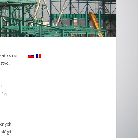
ťročí si
stve,
nu
ašej
a
kčných
ológií