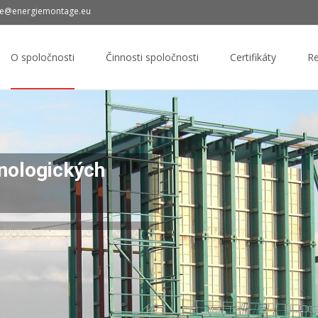
age@energiemontage.eu
Skip to content
O spoločnosti
Činnosti spoločnosti
Certifikáty
Re
nologických