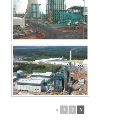
◄
1
2
3