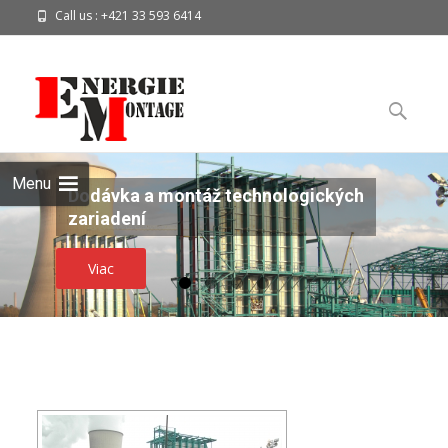
Call us : +421 33 593 6414
Mail us : energiemontage@energiemontage.eu
Skip to
content
Search
for:
Menu
Dodávka a montáž technologických
zariadení
Viac